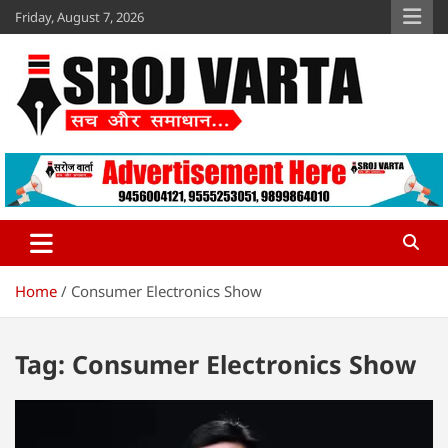
Skip
Friday, August 7, 2026
to
content
Sroj Varta
www.srojvarta.in
Home
Consumer Electronics Show
Tag:
Consumer Electronics Show