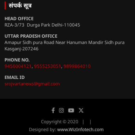
संपर्क सूत्र
HEAD OFFICE
RZA-3/73 Durga Park Delhi-110045
UTTAR PRADESH OFFICE
Amapur Sidh pura Road Near Hanuman Mandir Sidh pura
Kasganj-207246
PHONE NO.
9456004121
,
9555253051
,
9899864010
EMAIL ID
srojvartanews@gmail.com
Copyright © 2020
Designed by:
www.WizInfotech.com