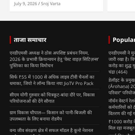
July 9, 2026
Sroj Varta
ताजा समाचार
Popula
एनडीएमसी अध्यक्ष ने ठोस अपशिष्ट प्रबंधन नियम,
एनडीएमसी ने मु
2026 के प्रभावी क्रियान्वयन हेतु ‘वेस्ट वाइज़ सिटिज़न्स’
जारी रखा है। व
पुस्तिका का किया विमोचन
करोड़ का शुद्ध म
चंद्रा
(464)
सिर्फ ₹55 में 1000 से अधिक लाइव टीवी चैनलों का
डेलॉइट के प्रम
धमाका, जियो ने लॉन्च किया नया JioTV Pro Pack
(Ārohaṇa) 2025
परिवार” परियोज
सीएम योगी गुरुवार को चित्रकूट-बांदा दौरे पर, विकास
नॉर्थन वेस्टर्न र
परियोजनाओं की देंगे सौगात
कर्मचारियों को 
ग्राम विकास चौपाल— किसान को पानी-बिजली की
वितरण की गई गर्
उपलब्धता के लिए बनाया रोडमैप
₹1000 करोड़ के
मिल रहा मजबूत
वन्य जीव संरक्षण क्षेत्र में सफल मॉडल है कूनो नेशनल