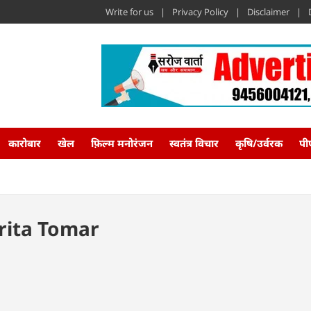
Write for us
Privacy Policy
Disclaimer
कारोबार
खेल
फ़िल्म मनोरंजन
स्वतंत्र विचार
कृषि/उर्वरक
पी
rita Tomar