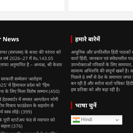
r News
हमारे बारेमें
नाफा (सरप्लस) के बजट की परंपरा को
आधुनिक और प्रगतिशील हिंदी पाठकों 
ित्त वर्ष 2026–27 में Rs.143.05
वार्ता हिंदी, जानकार एवं संवेदनशील प
ुनाफा अनुमानित है – अध्यक्ष, श्री केशव
उपभोक्ताओं परिवारों के लिए समाचार
सामान्य अभिरुचि की संपूर्ण खबरें है। स
पिछले 8 वर्षों से देश के समाचार जगत क
ुख सरकारी सम्मेलन ‘आरोहण
बन रही है और सरोज वार्ता पत्रिका हिंद
’ में हिमाचल प्रदेश को “हिम
इस प्रतिष्ठा को और बढ़ा रही है।
ना के लिए मिला विशेष सम्मान
(450)
ेलवे हेडक्वार्टर में समस्त अल्पवेतन भोगी
भाषा चुनें
टीम मित्राय फाउंडेशन के सहयोग से
म वस्त्र लोई।
(399)
 यूपी स्टार्टअप फंड से नवाचार को
Hindi
 सहारा
(376)