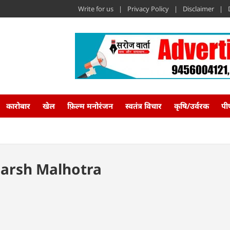
Write for us
Privacy Policy
Disclaimer
कारोबार
खेल
फ़िल्म मनोरंजन
स्वतंत्र विचार
कृषि/उर्वरक
पी
 Harsh Malhotra