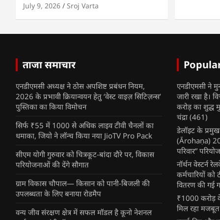
July 9, 2026
Sroj Varta
ताजा समाचार
Popula
एनडीएमसी अध्यक्ष ने ठोस अपशिष्ट प्रबंधन नियम,
एनडीएमसी ने मु
2026 के प्रभावी क्रियान्वयन हेतु ‘वेस्ट वाइज़ सिटिज़न्स’
जारी रखा है। व
पुस्तिका का किया विमोचन
करोड़ का शुद्ध म
चंद्रा
(461)
सिर्फ ₹55 में 1000 से अधिक लाइव टीवी चैनलों का
डेलॉइट के प्रम
धमाका, जियो ने लॉन्च किया नया JioTV Pro Pack
(Ārohaṇa) 2025
परिवार” परियोज
सीएम योगी गुरुवार को चित्रकूट-बांदा दौरे पर, विकास
नॉर्थन वेस्टर्न र
परियोजनाओं की देंगे सौगात
कर्मचारियों को 
ग्राम विकास चौपाल— किसान को पानी-बिजली की
वितरण की गई गर्
उपलब्धता के लिए बनाया रोडमैप
₹1000 करोड़ के
मिल रहा मजबूत
वन्य जीव संरक्षण क्षेत्र में सफल मॉडल है कूनो नेशनल