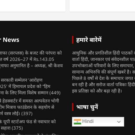
r News
हमारे बारेमें
नाफा (सरप्लस) के बजट की परंपरा को
आधुनिक और प्रगतिशील हिंदी पाठकों 
ित्त वर्ष 2026–27 में Rs.143.05
वार्ता हिंदी, जानकार एवं संवेदनशील प
ुनाफा अनुमानित है – अध्यक्ष, श्री केशव
उपभोक्ताओं परिवारों के लिए समाचार
सामान्य अभिरुचि की संपूर्ण खबरें है। स
पिछले 8 वर्षों से देश के समाचार जगत क
ुख सरकारी सम्मेलन ‘आरोहण
बन रही है और सरोज वार्ता पत्रिका हिंद
’ में हिमाचल प्रदेश को “हिम
इस प्रतिष्ठा को और बढ़ा रही है।
ना के लिए मिला विशेष सम्मान
(449)
ेलवे हेडक्वार्टर में समस्त अल्पवेतन भोगी
भाषा चुनें
टीम मित्राय फाउंडेशन के सहयोग से
म वस्त्र लोई।
(397)
 यूपी स्टार्टअप फंड से नवाचार को
Hindi
 सहारा
(375)