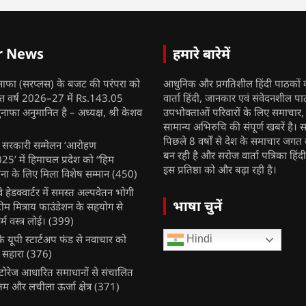
r News
हमारे बारेमें
नाफा (सरप्लस) के बजट की परंपरा को
आधुनिक और प्रगतिशील हिंदी पाठकों 
ित्त वर्ष 2026–27 में Rs.143.05
वार्ता हिंदी, जानकार एवं संवेदनशील प
ुनाफा अनुमानित है – अध्यक्ष, श्री केशव
उपभोक्ताओं परिवारों के लिए समाचार
सामान्य अभिरुचि की संपूर्ण खबरें है। स
पिछले 8 वर्षों से देश के समाचार जगत क
ुख सरकारी सम्मेलन ‘आरोहण
बन रही है और सरोज वार्ता पत्रिका हिंद
’ में हिमाचल प्रदेश को “हिम
इस प्रतिष्ठा को और बढ़ा रही है।
ना के लिए मिला विशेष सम्मान
(450)
ेलवे हेडक्वार्टर में समस्त अल्पवेतन भोगी
भाषा चुनें
टीम मित्राय फाउंडेशन के सहयोग से
म वस्त्र लोई।
(399)
 यूपी स्टार्टअप फंड से नवाचार को
Hindi
 सहारा
(376)
र स्टोरेज आधारित समाधानों से संचालित
षम और लचीला ऊर्जा क्षेत्र
(371)