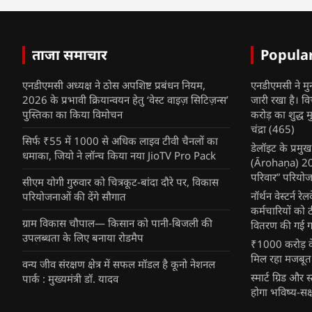
ताजा समाचार
Popula
एनडीएमसी अध्यक्ष ने ठोस अपशिष्ट प्रबंधन नियम,
एनडीएमसी ने मु
2026 के प्रभावी क्रियान्वयन हेतु ‘वेस्ट वाइज़ सिटिज़न्स’
जारी रखा है। व
पुस्तिका का किया विमोचन
करोड़ का शुद्ध म
चंद्रा
(465)
सिर्फ ₹55 में 1000 से अधिक लाइव टीवी चैनलों का
डेलॉइट के प्रम
धमाका, जियो ने लॉन्च किया नया JioTV Pro Pack
(Ārohaṇa) 2025
परिवार” परियोज
सीएम योगी गुरुवार को चित्रकूट-बांदा दौरे पर, विकास
नॉर्थन वेस्टर्न र
परियोजनाओं की देंगे सौगात
कर्मचारियों को 
ग्राम विकास चौपाल— किसान को पानी-बिजली की
वितरण की गई गर्
उपलब्धता के लिए बनाया रोडमैप
₹1000 करोड़ के
मिल रहा मजबूत
वन्य जीव संरक्षण क्षेत्र में सफल मॉडल है कूनो नेशनल
स्मार्ट ग्रिड औ
पार्क : मुख्यमंत्री डॉ. यादव
होगा भविष्य-सक्