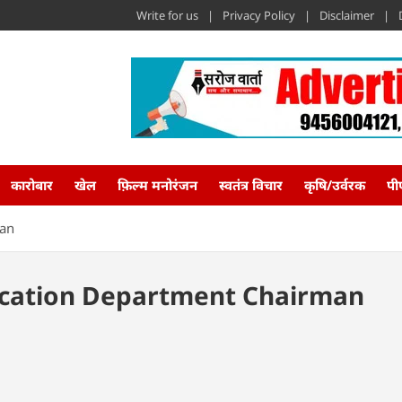
Write for us
Privacy Policy
Disclaimer
कारोबार
खेल
फ़िल्म मनोरंजन
स्वतंत्र विचार
कृषि/उर्वरक
पी
man
cation Department Chairman