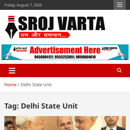
Skip
Friday, August 7, 2026
to
content
Sroj Varta
www.srojvarta.in
Home
Delhi State Unit
Tag:
Delhi State Unit