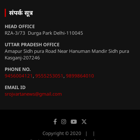
संपर्क सूत्र
HEAD OFFICE
RZA-3/73 Durga Park Delhi-110045
UTTAR PRADESH OFFICE
Amapur Sidh pura Road Near Hanuman Mandir Sidh pura
Kasganj-207246
PHONE NO.
9456004121
,
9555253051
,
9899864010
EMAIL ID
srojvartanews@gmail.com
Copyright © 2020