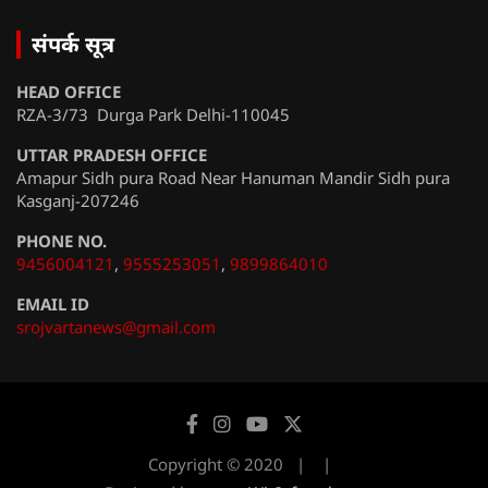
संपर्क सूत्र
HEAD OFFICE
RZA-3/73 Durga Park Delhi-110045
UTTAR PRADESH OFFICE
Amapur Sidh pura Road Near Hanuman Mandir Sidh pura
Kasganj-207246
PHONE NO.
9456004121
,
9555253051
,
9899864010
EMAIL ID
srojvartanews@gmail.com
Copyright © 2020