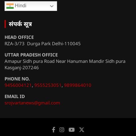
Hindi
संपर्क सूत्र
HEAD OFFICE
RZA-3/73 Durga Park Delhi-110045
UTTAR PRADESH OFFICE
Amapur Sidh pura Road Near Hanuman Mandir Sidh pura
Kasganj-207246
PHONE NO.
9456004121
,
9555253051
,
9899864010
EMAIL ID
srojvartanews@gmail.com