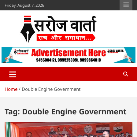
Skip
Friday, August 7, 2026
to
content
Sroj Varta
www.srojvarta.in
Home
Double Engine Government
Tag:
Double Engine Government