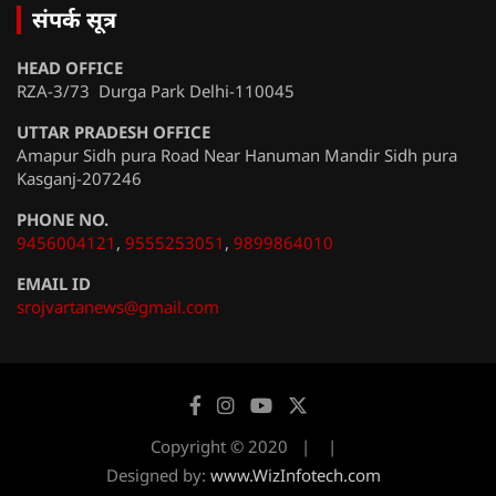
संपर्क सूत्र
HEAD OFFICE
RZA-3/73 Durga Park Delhi-110045
UTTAR PRADESH OFFICE
Amapur Sidh pura Road Near Hanuman Mandir Sidh pura
Kasganj-207246
PHONE NO.
9456004121
,
9555253051
,
9899864010
EMAIL ID
srojvartanews@gmail.com
Copyright © 2020
Designed by:
www.WizInfotech.com