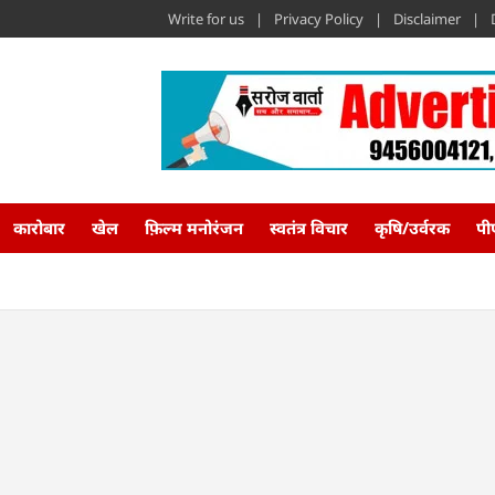
Write for us
Privacy Policy
Disclaimer
कारोबार
खेल
फ़िल्म मनोरंजन
स्वतंत्र विचार
कृषि/उर्वरक
पी