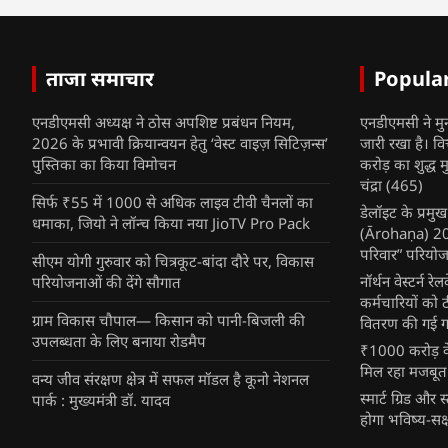
ताजा समाचार
Popula
एनडीएमसी अध्यक्ष ने ठोस अपशिष्ट प्रबंधन नियम,
एनडीएमसी ने मु
2026 के प्रभावी क्रियान्वयन हेतु ‘वेस्ट वाइज़ सिटिज़न्स’
जारी रखा है। व
पुस्तिका का किया विमोचन
करोड़ का शुद्ध म
चंद्रा
(465)
सिर्फ ₹55 में 1000 से अधिक लाइव टीवी चैनलों का
डेलॉइट के प्रम
धमाका, जियो ने लॉन्च किया नया JioTV Pro Pack
(Ārohaṇa) 2025
परिवार” परियोज
सीएम योगी गुरुवार को चित्रकूट-बांदा दौरे पर, विकास
नॉर्थन वेस्टर्न र
परियोजनाओं की देंगे सौगात
कर्मचारियों को 
ग्राम विकास चौपाल— किसान को पानी-बिजली की
वितरण की गई गर्
उपलब्धता के लिए बनाया रोडमैप
₹1000 करोड़ के
मिल रहा मजबूत
वन्य जीव संरक्षण क्षेत्र में सफल मॉडल है कूनो नेशनल
स्मार्ट ग्रिड औ
पार्क : मुख्यमंत्री डॉ. यादव
होगा भविष्य-सक्