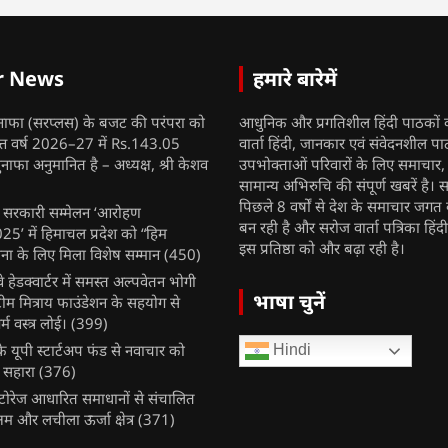
r News
हमारे बारेमें
नाफा (सरप्लस) के बजट की परंपरा को
आधुनिक और प्रगतिशील हिंदी पाठकों 
ित्त वर्ष 2026–27 में Rs.143.05
वार्ता हिंदी, जानकार एवं संवेदनशील प
ुनाफा अनुमानित है – अध्यक्ष, श्री केशव
उपभोक्ताओं परिवारों के लिए समाचार
सामान्य अभिरुचि की संपूर्ण खबरें है। स
पिछले 8 वर्षों से देश के समाचार जगत क
ुख सरकारी सम्मेलन ‘आरोहण
बन रही है और सरोज वार्ता पत्रिका हिंद
’ में हिमाचल प्रदेश को “हिम
इस प्रतिष्ठा को और बढ़ा रही है।
ना के लिए मिला विशेष सम्मान
(450)
ेलवे हेडक्वार्टर में समस्त अल्पवेतन भोगी
भाषा चुनें
टीम मित्राय फाउंडेशन के सहयोग से
म वस्त्र लोई।
(399)
 यूपी स्टार्टअप फंड से नवाचार को
Hindi
 सहारा
(376)
र स्टोरेज आधारित समाधानों से संचालित
षम और लचीला ऊर्जा क्षेत्र
(371)