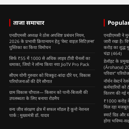
ताजा समाचार
Popula
एनडीएमसी अध्यक्ष ने ठोस अपशिष्ट प्रबंधन नियम,
एनडीएमसी ने मु
2026 के प्रभावी क्रियान्वयन हेतु ‘वेस्ट वाइज़ सिटिज़न्स’
जारी रखा है। व
पुस्तिका का किया विमोचन
करोड़ का शुद्ध म
चंद्रा
(464)
सिर्फ ₹55 में 1000 से अधिक लाइव टीवी चैनलों का
डेलॉइट के प्रम
धमाका, जियो ने लॉन्च किया नया JioTV Pro Pack
(Ārohaṇa) 2025
परिवार” परियोज
सीएम योगी गुरुवार को चित्रकूट-बांदा दौरे पर, विकास
नॉर्थन वेस्टर्न र
परियोजनाओं की देंगे सौगात
कर्मचारियों को 
ग्राम विकास चौपाल— किसान को पानी-बिजली की
वितरण की गई गर्
उपलब्धता के लिए बनाया रोडमैप
₹1000 करोड़ के
मिल रहा मजबूत
वन्य जीव संरक्षण क्षेत्र में सफल मॉडल है कूनो नेशनल
स्मार्ट ग्रिड औ
पार्क : मुख्यमंत्री डॉ. यादव
होगा भविष्य-सक्