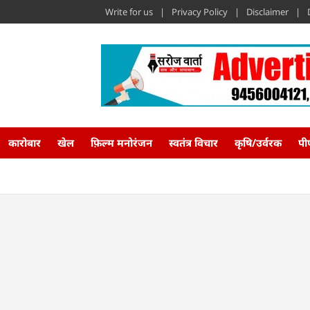
Write for us
Privacy Policy
Disclaimer
कारोबार
खेल
फ़िल्म मनोरंजन
स्वतंत्र विचार
कृषि/उर्वरक
पी