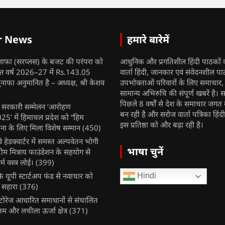
r News
हमारे बारेमें
नाफा (सरप्लस) के बजट की परंपरा को
आधुनिक और प्रगतिशील हिंदी पाठकों 
ित्त वर्ष 2026–27 में Rs.143.05
वार्ता हिंदी, जानकार एवं संवेदनशील प
ुनाफा अनुमानित है – अध्यक्ष, श्री केशव
उपभोक्ताओं परिवारों के लिए समाचार
सामान्य अभिरुचि की संपूर्ण खबरें है। स
पिछले 8 वर्षों से देश के समाचार जगत क
ुख सरकारी सम्मेलन ‘आरोहण
बन रही है और सरोज वार्ता पत्रिका हिंद
’ में हिमाचल प्रदेश को “हिम
इस प्रतिष्ठा को और बढ़ा रही है।
ना के लिए मिला विशेष सम्मान
(450)
ेलवे हेडक्वार्टर में समस्त अल्पवेतन भोगी
भाषा चुनें
टीम मित्राय फाउंडेशन के सहयोग से
म वस्त्र लोई।
(399)
 यूपी स्टार्टअप फंड से नवाचार को
Hindi
 सहारा
(376)
र स्टोरेज आधारित समाधानों से संचालित
षम और लचीला ऊर्जा क्षेत्र
(371)