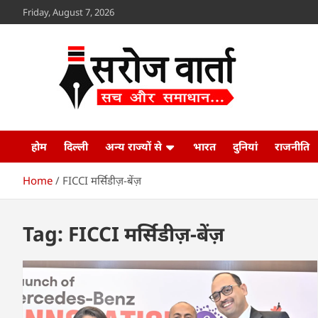
Skip
Friday, August 7, 2026
to
content
Sroj Varta
www.srojvarta.in
होम
दिल्ली
अन्य राज्यों से
भारत
दुनियां
राजनीति
Home
FICCI मर्सिडीज़-बेंज़
Tag:
FICCI मर्सिडीज़-बेंज़