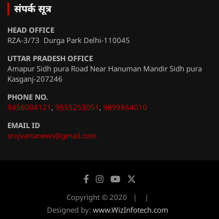
संपर्क सूत्र
HEAD OFFICE
RZA-3/73 Durga Park Delhi-110045
UTTAR PRADESH OFFICE
Amapur Sidh pura Road Near Hanuman Mandir Sidh pura
Kasganj-207246
PHONE NO.
9456004121
,
9555253051
,
9899864010
EMAIL ID
srojvartanews@gmail.com
Copyright © 2020
Designed by:
www.WizInfotech.com