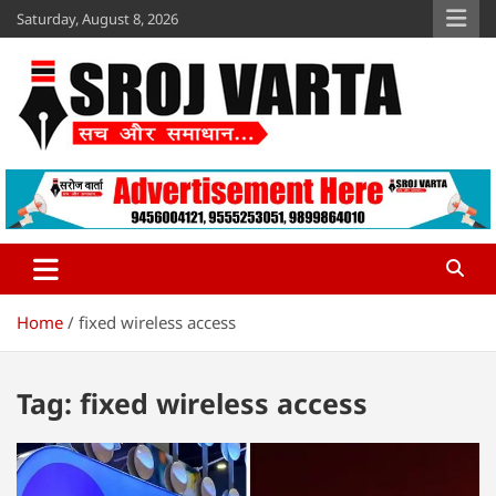
Skip
Saturday, August 8, 2026
to
content
Sroj Varta
www.srojvarta.in
Home
fixed wireless access
Tag:
fixed wireless access