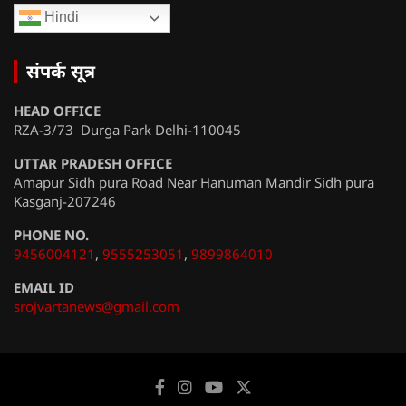
Hindi
संपर्क सूत्र
HEAD OFFICE
RZA-3/73 Durga Park Delhi-110045
UTTAR PRADESH OFFICE
Amapur Sidh pura Road Near Hanuman Mandir Sidh pura
Kasganj-207246
PHONE NO.
9456004121
,
9555253051
,
9899864010
EMAIL ID
srojvartanews@gmail.com