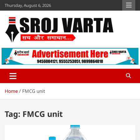
Skip
Thursday, August 6, 2026
to
content
Sroj Varta
www.srojvarta.in
Home
FMCG unit
Tag:
FMCG unit