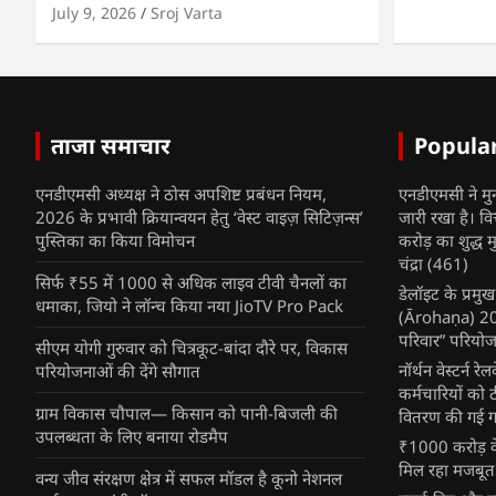
July 9, 2026
Sroj Varta
ताजा समाचार
Popula
एनडीएमसी अध्यक्ष ने ठोस अपशिष्ट प्रबंधन नियम,
एनडीएमसी ने मु
2026 के प्रभावी क्रियान्वयन हेतु ‘वेस्ट वाइज़ सिटिज़न्स’
जारी रखा है। व
पुस्तिका का किया विमोचन
करोड़ का शुद्ध म
चंद्रा
(461)
सिर्फ ₹55 में 1000 से अधिक लाइव टीवी चैनलों का
डेलॉइट के प्रम
धमाका, जियो ने लॉन्च किया नया JioTV Pro Pack
(Ārohaṇa) 2025
परिवार” परियोज
सीएम योगी गुरुवार को चित्रकूट-बांदा दौरे पर, विकास
नॉर्थन वेस्टर्न र
परियोजनाओं की देंगे सौगात
कर्मचारियों को 
ग्राम विकास चौपाल— किसान को पानी-बिजली की
वितरण की गई गर्
उपलब्धता के लिए बनाया रोडमैप
₹1000 करोड़ के
मिल रहा मजबूत
वन्य जीव संरक्षण क्षेत्र में सफल मॉडल है कूनो नेशनल