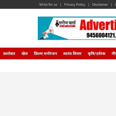
Write for us
Privacy Policy
Disclaimer
कारोबार
खेल
फ़िल्म मनोरंजन
स्वतंत्र विचार
कृषि/उर्वरक
पी