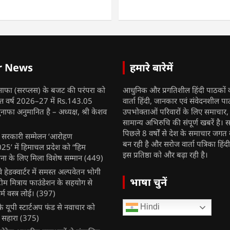
r News
हमारे बारेमें
नाफा (सरप्लस) के बजट की परंपरा को
आधुनिक और प्रगतिशील हिंदी पाठकों 
ित्त वर्ष 2026–27 में Rs.143.05
वार्ता हिंदी, जानकार एवं संवेदनशील प
ुनाफा अनुमानित है – अध्यक्ष, श्री केशव
उपभोक्ताओं परिवारों के लिए समाचार
सामान्य अभिरुचि की संपूर्ण खबरें है। स
पिछले 8 वर्षों से देश के समाचार जगत क
ुख सरकारी सम्मेलन ‘आरोहण
बन रही है और सरोज वार्ता पत्रिका हिंद
’ में हिमाचल प्रदेश को “हिम
इस प्रतिष्ठा को और बढ़ा रही है।
ना के लिए मिला विशेष सम्मान
(449)
ेलवे हेडक्वार्टर में समस्त अल्पवेतन भोगी
भाषा चुनें
टीम मित्राय फाउंडेशन के सहयोग से
म वस्त्र लोई।
(397)
 यूपी स्टार्टअप फंड से नवाचार को
Hindi
 सहारा
(375)