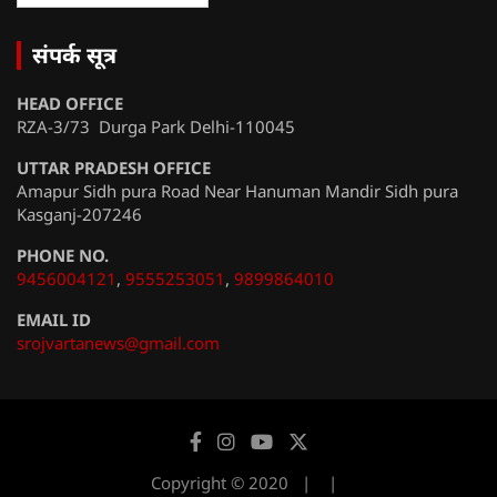
संपर्क सूत्र
HEAD OFFICE
RZA-3/73 Durga Park Delhi-110045
UTTAR PRADESH OFFICE
Amapur Sidh pura Road Near Hanuman Mandir Sidh pura
Kasganj-207246
PHONE NO.
9456004121
,
9555253051
,
9899864010
EMAIL ID
srojvartanews@gmail.com
Copyright © 2020