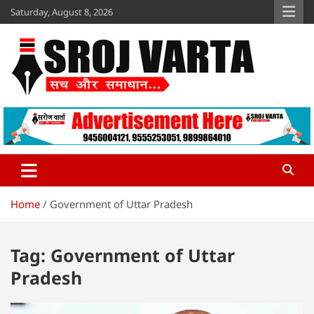
Skip
Saturday, August 8, 2026
to
content
Sroj Varta
www.srojvarta.in
Home
Government of Uttar Pradesh
Tag:
Government of Uttar
Pradesh