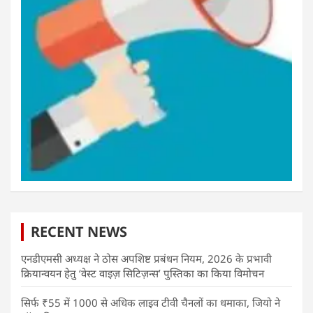
RECENT NEWS
एनडीएमसी अध्यक्ष ने ठोस अपशिष्ट प्रबंधन नियम, 2026 के प्रभावी
क्रियान्वयन हेतु ‘वेस्ट वाइज़ सिटिज़न्स’ पुस्तिका का किया विमोचन
सिर्फ ₹55 में 1000 से अधिक लाइव टीवी चैनलों का धमाका, जियो ने