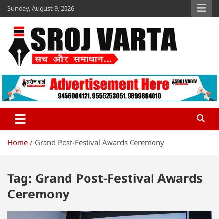
Skip
Sunday, August 9, 2026
to
content
Sroj Varta
www.srojvarta.in
Home
Grand Post-Festival Awards Ceremony
Tag:
Grand Post-Festival Awards
Ceremony