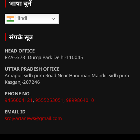
भाषा चुनें
Hindi
संपर्क सूत्र
HEAD OFFICE
RZA-3/73 Durga Park Delhi-110045
UTTAR PRADESH OFFICE
Amapur Sidh pura Road Near Hanuman Mandir Sidh pura
Kasganj-207246
PHONE NO.
9456004121
,
9555253051
,
9899864010
EMAIL ID
srojvartanews@gmail.com