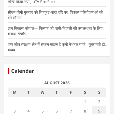
लॉन्च किया नया JioTV Pro Pack
सीएम योगी गुरुवार को चित्रकूट-बांदा दौरे पर, विकास परियोजनाओं की
देंगे सौगात
ग्राम विकास चौपाल— किसान को पानी-बिजली की उपलब्धता के लिए
बनाया रोडमैप
वन्य जीव संरक्षण क्षेत्र में सफल मॉडल है कूनो नेशनल पार्क : मुख्यमंत्री डॉ.
यादव
Calendar
AUGUST 2026
M
T
W
T
F
S
S
1
2
3
4
5
6
7
8
9