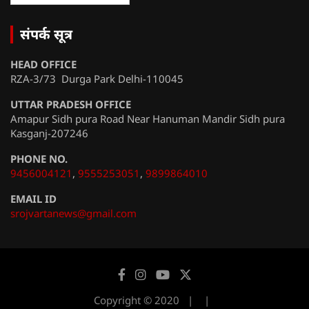
संपर्क सूत्र
HEAD OFFICE
RZA-3/73 Durga Park Delhi-110045
UTTAR PRADESH OFFICE
Amapur Sidh pura Road Near Hanuman Mandir Sidh pura
Kasganj-207246
PHONE NO.
9456004121
,
9555253051
,
9899864010
EMAIL ID
srojvartanews@gmail.com
Copyright © 2020