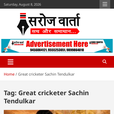
Skip
Saturday, August 8, 2026
to
content
Sroj Varta
www.srojvarta.in
Home
Great cricketer Sachin Tendulkar
Tag:
Great cricketer Sachin
Tendulkar