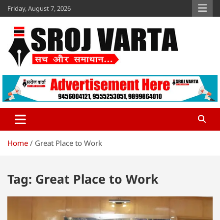
Skip
Friday, August 7, 2026
to
content
Sroj Varta
www.srojvarta.in
Home
Great Place to Work
Tag:
Great Place to Work