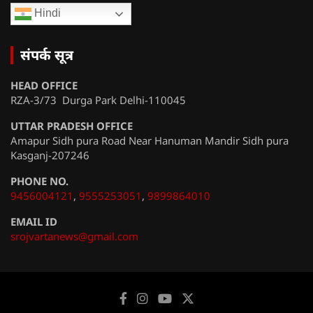
Hindi
संपर्क सूत्र
HEAD OFFICE
RZA-3/73 Durga Park Delhi-110045
UTTAR PRADESH OFFICE
Amapur Sidh pura Road Near Hanuman Mandir Sidh pura
Kasganj-207246
PHONE NO.
9456004121
,
9555253051
,
9899864010
EMAIL ID
srojvartanews@gmail.com