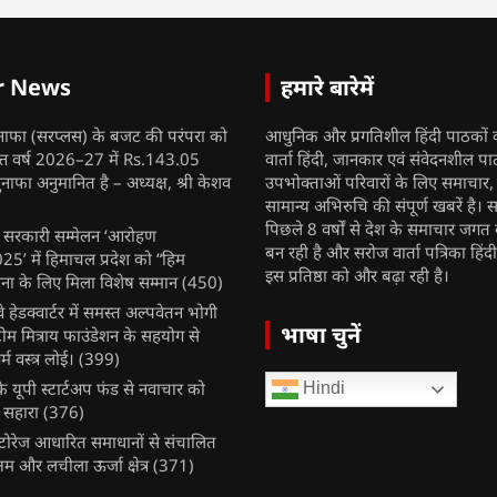
r News
हमारे बारेमें
नाफा (सरप्लस) के बजट की परंपरा को
आधुनिक और प्रगतिशील हिंदी पाठकों 
ित्त वर्ष 2026–27 में Rs.143.05
वार्ता हिंदी, जानकार एवं संवेदनशील प
ुनाफा अनुमानित है – अध्यक्ष, श्री केशव
उपभोक्ताओं परिवारों के लिए समाचार
सामान्य अभिरुचि की संपूर्ण खबरें है। स
पिछले 8 वर्षों से देश के समाचार जगत क
ुख सरकारी सम्मेलन ‘आरोहण
बन रही है और सरोज वार्ता पत्रिका हिंद
’ में हिमाचल प्रदेश को “हिम
इस प्रतिष्ठा को और बढ़ा रही है।
ना के लिए मिला विशेष सम्मान
(450)
ेलवे हेडक्वार्टर में समस्त अल्पवेतन भोगी
भाषा चुनें
टीम मित्राय फाउंडेशन के सहयोग से
म वस्त्र लोई।
(399)
 यूपी स्टार्टअप फंड से नवाचार को
Hindi
 सहारा
(376)
र स्टोरेज आधारित समाधानों से संचालित
षम और लचीला ऊर्जा क्षेत्र
(371)