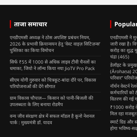
ताजा समाचार
Popula
एनडीएमसी अध्यक्ष ने ठोस अपशिष्ट प्रबंधन नियम,
एनडीएमसी ने मु
2026 के प्रभावी क्रियान्वयन हेतु ‘वेस्ट वाइज़ सिटिज़न्स’
जारी रखा है। व
पुस्तिका का किया विमोचन
करोड़ का शुद्ध म
चंद्रा
(465)
सिर्फ ₹55 में 1000 से अधिक लाइव टीवी चैनलों का
डेलॉइट के प्रम
धमाका, जियो ने लॉन्च किया नया JioTV Pro Pack
(Ārohaṇa) 2025
परिवार” परियोज
सीएम योगी गुरुवार को चित्रकूट-बांदा दौरे पर, विकास
नॉर्थन वेस्टर्न र
परियोजनाओं की देंगे सौगात
कर्मचारियों को 
ग्राम विकास चौपाल— किसान को पानी-बिजली की
वितरण की गई गर्
उपलब्धता के लिए बनाया रोडमैप
₹1000 करोड़ के
मिल रहा मजबूत
वन्य जीव संरक्षण क्षेत्र में सफल मॉडल है कूनो नेशनल
स्मार्ट ग्रिड औ
पार्क : मुख्यमंत्री डॉ. यादव
होगा भविष्य-सक्