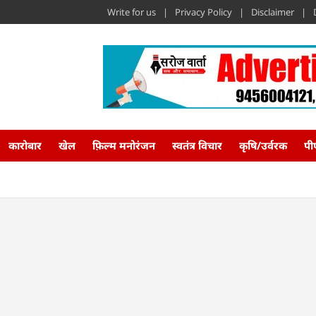
Write for us
Privacy Policy
Disclaimer
कारोबार
खेल
फ़िल्म मनोरंजन
स्वतंत्र विचार
कृषि/उर्वरक
पी