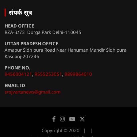
संपर्क सूत्र
HEAD OFFICE
RZA-3/73 Durga Park Delhi-110045
UTTAR PRADESH OFFICE
Amapur Sidh pura Road Near Hanuman Mandir Sidh pura
Kasganj-207246
PHONE NO.
9456004121
,
9555253051
,
9899864010
EMAIL ID
srojvartanews@gmail.com
Copyright © 2020