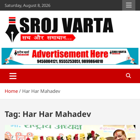
Skip
Saturday, August 8, 2026
to
content
Sroj Varta
www.srojvarta.in
Home
Har Har Mahadev
Tag:
Har Har Mahadev