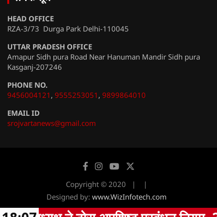
HEAD OFFICE
RZA-3/73 Durga Park Delhi-110045
UTTAR PRADESH OFFICE
Amapur Sidh pura Road Near Hanuman Mandir Sidh pura
Kasganj-207246
PHONE NO.
9456004121
,
9555253051
,
9899864010
EMAIL ID
srojvartanews@gmail.com
Copyright © 2020
Designed by:
www.WizInfotech.com