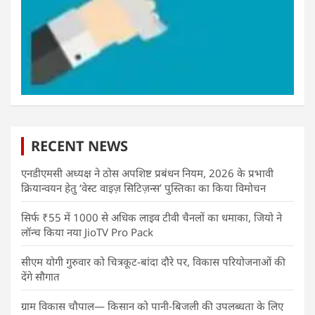
RECENT NEWS
एनडीएमसी अध्यक्ष ने ठोस अपशिष्ट प्रबंधन नियम, 2026 के प्रभावी
क्रियान्वयन हेतु ‘वेस्ट वाइज़ सिटिज़न्स’ पुस्तिका का किया विमोचन
सिर्फ ₹55 में 1000 से अधिक लाइव टीवी चैनलों का धमाका, जियो ने
लॉन्च किया नया JioTV Pro Pack
सीएम योगी गुरुवार को चित्रकूट-बांदा दौरे पर, विकास परियोजनाओं की
देंगे सौगात
ग्राम विकास चौपाल— किसान को पानी-बिजली की उपलब्धता के लिए