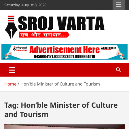
Skip
Saturday, August 8, 2026
to
content
Sroj Varta
www.srojvarta.in
Home
Hon’ble Minister of Culture and Tourism
Tag:
Hon’ble Minister of Culture
and Tourism