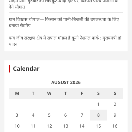
सीएम योगी गुरुवार को चित्रकूट-बांदा दौरे पर, विकास परियोजनाओं की
देंगे सौगात
ग्राम विकास चौपाल— किसान को पानी-बिजली की उपलब्धता के लिए
बनाया रोडमैप
वन्य जीव संरक्षण क्षेत्र में सफल मॉडल है कूनो नेशनल पार्क : मुख्यमंत्री डॉ.
यादव
Calendar
AUGUST 2026
M
T
W
T
F
S
S
1
2
3
4
5
6
7
8
9
10
11
12
13
14
15
16