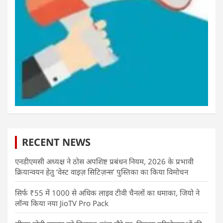
RECENT NEWS
एनडीएमसी अध्यक्ष ने ठोस अपशिष्ट प्रबंधन नियम, 2026 के प्रभावी
क्रियान्वयन हेतु ‘वेस्ट वाइज़ सिटिज़न्स’ पुस्तिका का किया विमोचन
सिर्फ ₹55 में 1000 से अधिक लाइव टीवी चैनलों का धमाका, जियो ने
लॉन्च किया नया JioTV Pro Pack