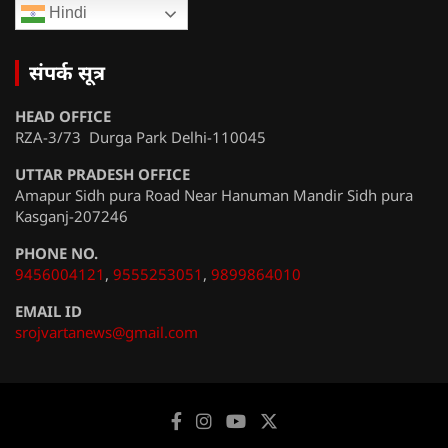
Hindi
संपर्क सूत्र
HEAD OFFICE
RZA-3/73 Durga Park Delhi-110045
UTTAR PRADESH OFFICE
Amapur Sidh pura Road Near Hanuman Mandir Sidh pura
Kasganj-207246
PHONE NO.
9456004121
,
9555253051
,
9899864010
EMAIL ID
srojvartanews@gmail.com