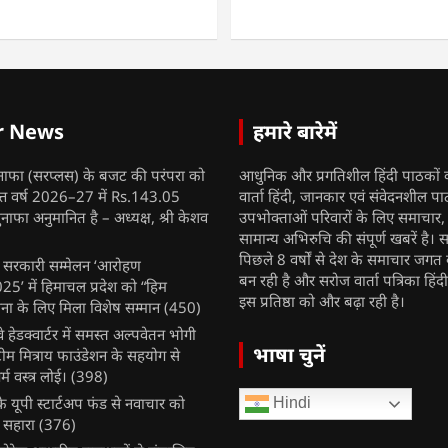
r News
हमारे बारेमें
नाफा (सरप्लस) के बजट की परंपरा को
आधुनिक और प्रगतिशील हिंदी पाठकों 
ित्त वर्ष 2026–27 में Rs.143.05
वार्ता हिंदी, जानकार एवं संवेदनशील प
ुनाफा अनुमानित है – अध्यक्ष, श्री केशव
उपभोक्ताओं परिवारों के लिए समाचार
सामान्य अभिरुचि की संपूर्ण खबरें है। स
पिछले 8 वर्षों से देश के समाचार जगत क
ुख सरकारी सम्मेलन ‘आरोहण
बन रही है और सरोज वार्ता पत्रिका हिंद
’ में हिमाचल प्रदेश को “हिम
इस प्रतिष्ठा को और बढ़ा रही है।
ना के लिए मिला विशेष सम्मान
(450)
ेलवे हेडक्वार्टर में समस्त अल्पवेतन भोगी
भाषा चुनें
टीम मित्राय फाउंडेशन के सहयोग से
म वस्त्र लोई।
(398)
 यूपी स्टार्टअप फंड से नवाचार को
Hindi
 सहारा
(376)