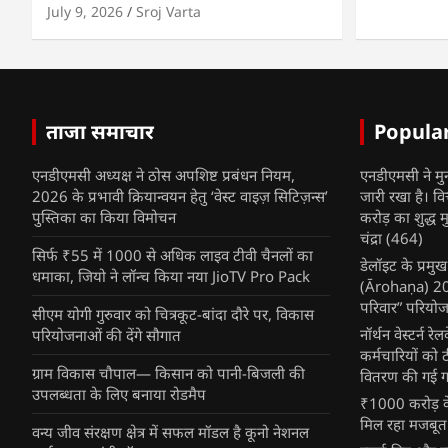
July 9, 2026
Sroj Varta
ताजा समाचार
Popula
एनडीएमसी अध्यक्ष ने ठोस अपशिष्ट प्रबंधन नियम,
एनडीएमसी ने मु
2026 के प्रभावी क्रियान्वयन हेतु ‘वेस्ट वाइज़ सिटिज़न्स’
जारी रखा है। व
पुस्तिका का किया विमोचन
करोड़ का शुद्ध म
चंद्रा
(464)
सिर्फ ₹55 में 1000 से अधिक लाइव टीवी चैनलों का
डेलॉइट के प्रम
धमाका, जियो ने लॉन्च किया नया JioTV Pro Pack
(Ārohaṇa) 2025
परिवार” परियोज
सीएम योगी गुरुवार को चित्रकूट-बांदा दौरे पर, विकास
नॉर्थन वेस्टर्न र
परियोजनाओं की देंगे सौगात
कर्मचारियों को 
ग्राम विकास चौपाल— किसान को पानी-बिजली की
वितरण की गई गर्
उपलब्धता के लिए बनाया रोडमैप
₹1000 करोड़ के
मिल रहा मजबूत
वन्य जीव संरक्षण क्षेत्र में सफल मॉडल है कूनो नेशनल