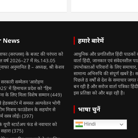
r News
हमारे बारेमें
नाफा (सरप्लस) के बजट की परंपरा को
आधुनिक और प्रगतिशील हिंदी पाठकों 
ित्त वर्ष 2026–27 में Rs.143.05
वार्ता हिंदी, जानकार एवं संवेदनशील प
ुनाफा अनुमानित है – अध्यक्ष, श्री केशव
उपभोक्ताओं परिवारों के लिए समाचार
सामान्य अभिरुचि की संपूर्ण खबरें है। स
पिछले 8 वर्षों से देश के समाचार जगत क
ुख सरकारी सम्मेलन ‘आरोहण
बन रही है और सरोज वार्ता पत्रिका हिंद
’ में हिमाचल प्रदेश को “हिम
इस प्रतिष्ठा को और बढ़ा रही है।
ना के लिए मिला विशेष सम्मान
(449)
ेलवे हेडक्वार्टर में समस्त अल्पवेतन भोगी
भाषा चुनें
टीम मित्राय फाउंडेशन के सहयोग से
म वस्त्र लोई।
(397)
 यूपी स्टार्टअप फंड से नवाचार को
Hindi
 सहारा
(375)