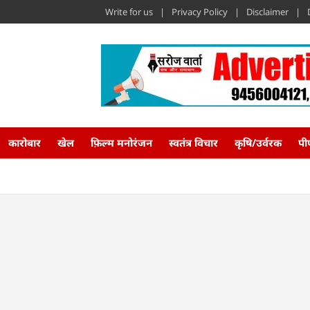
Write for us
Privacy Policy
Disclaimer
कारोबार
खेल
फ़िल्म मनोरंजन
स्वतंत्र विचार
कृषि/उर्वरक
पी