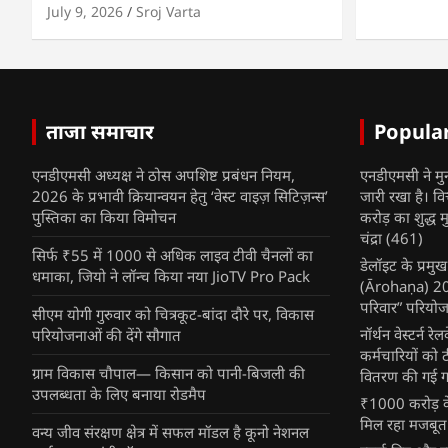
July 9, 2026
Sroj Varta
ताजा समाचार
Popula
एनडीएमसी अध्यक्ष ने ठोस अपशिष्ट प्रबंधन नियम,
एनडीएमसी ने मु
2026 के प्रभावी क्रियान्वयन हेतु ‘वेस्ट वाइज़ सिटिज़न्स’
जारी रखा है। व
पुस्तिका का किया विमोचन
करोड़ का शुद्ध म
चंद्रा
(461)
सिर्फ ₹55 में 1000 से अधिक लाइव टीवी चैनलों का
डेलॉइट के प्रम
धमाका, जियो ने लॉन्च किया नया JioTV Pro Pack
(Ārohaṇa) 2025
परिवार” परियोज
सीएम योगी गुरुवार को चित्रकूट-बांदा दौरे पर, विकास
नॉर्थन वेस्टर्न र
परियोजनाओं की देंगे सौगात
कर्मचारियों को 
ग्राम विकास चौपाल— किसान को पानी-बिजली की
वितरण की गई गर्
उपलब्धता के लिए बनाया रोडमैप
₹1000 करोड़ के
मिल रहा मजबूत
वन्य जीव संरक्षण क्षेत्र में सफल मॉडल है कूनो नेशनल