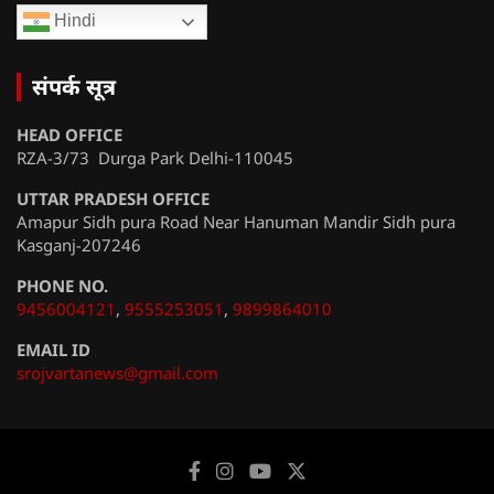
Hindi
संपर्क सूत्र
HEAD OFFICE
RZA-3/73 Durga Park Delhi-110045
UTTAR PRADESH OFFICE
Amapur Sidh pura Road Near Hanuman Mandir Sidh pura
Kasganj-207246
PHONE NO.
9456004121
,
9555253051
,
9899864010
EMAIL ID
srojvartanews@gmail.com