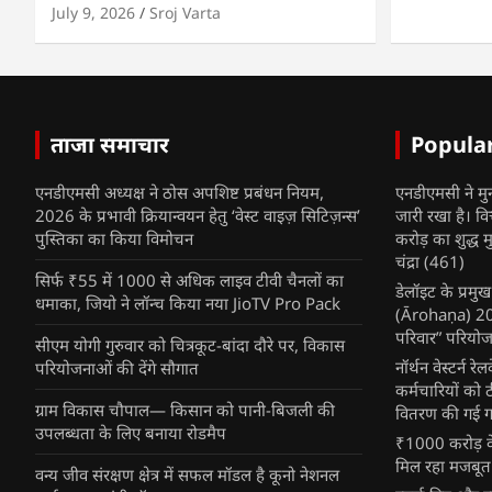
July 9, 2026
Sroj Varta
ताजा समाचार
Popula
एनडीएमसी अध्यक्ष ने ठोस अपशिष्ट प्रबंधन नियम,
एनडीएमसी ने मु
2026 के प्रभावी क्रियान्वयन हेतु ‘वेस्ट वाइज़ सिटिज़न्स’
जारी रखा है। व
पुस्तिका का किया विमोचन
करोड़ का शुद्ध म
चंद्रा
(461)
सिर्फ ₹55 में 1000 से अधिक लाइव टीवी चैनलों का
डेलॉइट के प्रम
धमाका, जियो ने लॉन्च किया नया JioTV Pro Pack
(Ārohaṇa) 2025
परिवार” परियोज
सीएम योगी गुरुवार को चित्रकूट-बांदा दौरे पर, विकास
नॉर्थन वेस्टर्न र
परियोजनाओं की देंगे सौगात
कर्मचारियों को 
ग्राम विकास चौपाल— किसान को पानी-बिजली की
वितरण की गई गर्
उपलब्धता के लिए बनाया रोडमैप
₹1000 करोड़ के
मिल रहा मजबूत
वन्य जीव संरक्षण क्षेत्र में सफल मॉडल है कूनो नेशनल