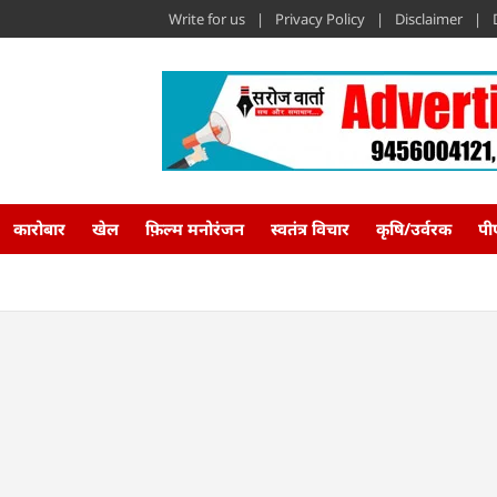
Write for us
Privacy Policy
Disclaimer
कारोबार
खेल
फ़िल्म मनोरंजन
स्वतंत्र विचार
कृषि/उर्वरक
पी