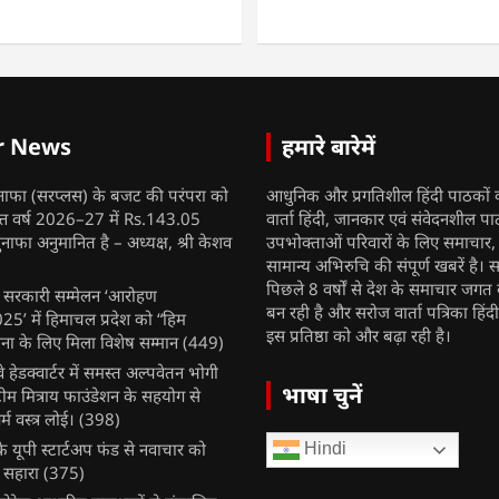
r News
हमारे बारेमें
नाफा (सरप्लस) के बजट की परंपरा को
आधुनिक और प्रगतिशील हिंदी पाठकों 
ित्त वर्ष 2026–27 में Rs.143.05
वार्ता हिंदी, जानकार एवं संवेदनशील प
ुनाफा अनुमानित है – अध्यक्ष, श्री केशव
उपभोक्ताओं परिवारों के लिए समाचार
सामान्य अभिरुचि की संपूर्ण खबरें है। स
पिछले 8 वर्षों से देश के समाचार जगत क
ुख सरकारी सम्मेलन ‘आरोहण
बन रही है और सरोज वार्ता पत्रिका हिंद
’ में हिमाचल प्रदेश को “हिम
इस प्रतिष्ठा को और बढ़ा रही है।
ना के लिए मिला विशेष सम्मान
(449)
ेलवे हेडक्वार्टर में समस्त अल्पवेतन भोगी
भाषा चुनें
टीम मित्राय फाउंडेशन के सहयोग से
म वस्त्र लोई।
(398)
 यूपी स्टार्टअप फंड से नवाचार को
Hindi
 सहारा
(375)