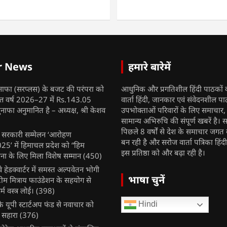
r News
हमारे बारेमें
नाफा (सरप्लस) के बजट की परंपरा को
आधुनिक और प्रगतिशील हिंदी पाठकों 
ित्त वर्ष 2026–27 में Rs.143.05
वार्ता हिंदी, जानकार एवं संवेदनशील प
ुनाफा अनुमानित है – अध्यक्ष, श्री केशव
उपभोक्ताओं परिवारों के लिए समाचार
सामान्य अभिरुचि की संपूर्ण खबरें है। स
पिछले 8 वर्षों से देश के समाचार जगत क
ुख सरकारी सम्मेलन ‘आरोहण
बन रही है और सरोज वार्ता पत्रिका हिंद
’ में हिमाचल प्रदेश को “हिम
इस प्रतिष्ठा को और बढ़ा रही है।
ना के लिए मिला विशेष सम्मान
(450)
ेलवे हेडक्वार्टर में समस्त अल्पवेतन भोगी
भाषा चुनें
टीम मित्राय फाउंडेशन के सहयोग से
म वस्त्र लोई।
(398)
 यूपी स्टार्टअप फंड से नवाचार को
Hindi
 सहारा
(376)