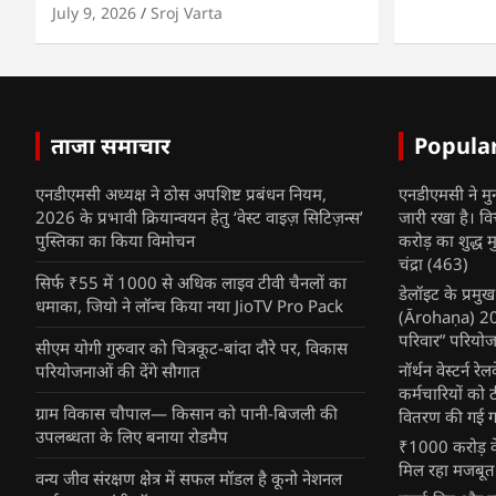
July 9, 2026
Sroj Varta
ताजा समाचार
Popula
एनडीएमसी अध्यक्ष ने ठोस अपशिष्ट प्रबंधन नियम,
एनडीएमसी ने मु
2026 के प्रभावी क्रियान्वयन हेतु ‘वेस्ट वाइज़ सिटिज़न्स’
जारी रखा है। व
पुस्तिका का किया विमोचन
करोड़ का शुद्ध म
चंद्रा
(463)
सिर्फ ₹55 में 1000 से अधिक लाइव टीवी चैनलों का
डेलॉइट के प्रम
धमाका, जियो ने लॉन्च किया नया JioTV Pro Pack
(Ārohaṇa) 2025
परिवार” परियोज
सीएम योगी गुरुवार को चित्रकूट-बांदा दौरे पर, विकास
नॉर्थन वेस्टर्न र
परियोजनाओं की देंगे सौगात
कर्मचारियों को 
ग्राम विकास चौपाल— किसान को पानी-बिजली की
वितरण की गई गर्
उपलब्धता के लिए बनाया रोडमैप
₹1000 करोड़ के
मिल रहा मजबूत
वन्य जीव संरक्षण क्षेत्र में सफल मॉडल है कूनो नेशनल