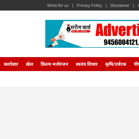
Write for us
Privacy Policy
Disclaimer
कारोबार
खेल
फ़िल्म मनोरंजन
स्वतंत्र विचार
कृषि/उर्वरक
पी