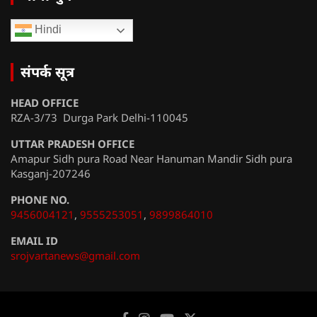
Hindi
संपर्क सूत्र
HEAD OFFICE
RZA-3/73 Durga Park Delhi-110045
UTTAR PRADESH OFFICE
Amapur Sidh pura Road Near Hanuman Mandir Sidh pura
Kasganj-207246
PHONE NO.
9456004121
,
9555253051
,
9899864010
EMAIL ID
srojvartanews@gmail.com