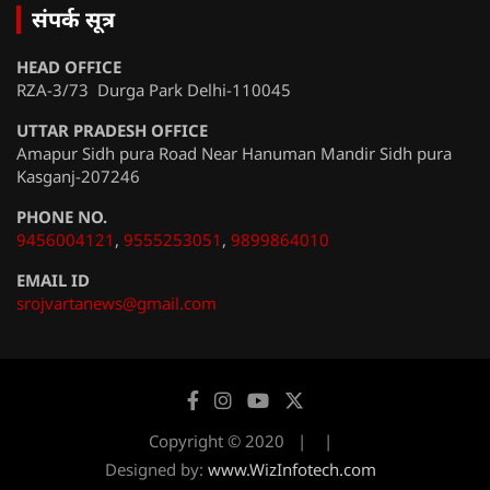
संपर्क सूत्र
HEAD OFFICE
RZA-3/73 Durga Park Delhi-110045
UTTAR PRADESH OFFICE
Amapur Sidh pura Road Near Hanuman Mandir Sidh pura
Kasganj-207246
PHONE NO.
9456004121
,
9555253051
,
9899864010
EMAIL ID
srojvartanews@gmail.com
Copyright © 2020
Designed by:
www.WizInfotech.com