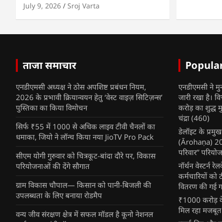
July 9, 2026
Sroj Varta
ताजा समाचार
Popula
एनडीएमसी अध्यक्ष ने ठोस अपशिष्ट प्रबंधन नियम,
एनडीएमसी ने मु
2026 के प्रभावी क्रियान्वयन हेतु ‘वेस्ट वाइज़ सिटिज़न्स’
जारी रखा है। व
पुस्तिका का किया विमोचन
करोड़ का शुद्ध म
चंद्रा
(460)
सिर्फ ₹55 में 1000 से अधिक लाइव टीवी चैनलों का
डेलॉइट के प्रम
धमाका, जियो ने लॉन्च किया नया JioTV Pro Pack
(Ārohaṇa) 2025
परिवार” परियोज
सीएम योगी गुरुवार को चित्रकूट-बांदा दौरे पर, विकास
नॉर्थन वेस्टर्न र
परियोजनाओं की देंगे सौगात
कर्मचारियों को 
ग्राम विकास चौपाल— किसान को पानी-बिजली की
वितरण की गई गर्
उपलब्धता के लिए बनाया रोडमैप
₹1000 करोड़ के
मिल रहा मजबूत
वन्य जीव संरक्षण क्षेत्र में सफल मॉडल है कूनो नेशनल