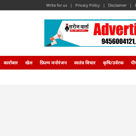
Write for us
Privacy Policy
Disclaimer
कारोबार
खेल
फ़िल्म मनोरंजन
स्वतंत्र विचार
कृषि/उर्वरक
पी