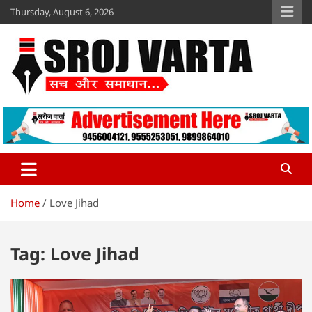
Skip
Thursday, August 6, 2026
to
content
Sroj Varta
www.srojvarta.in
Home
Love Jihad
Tag:
Love Jihad