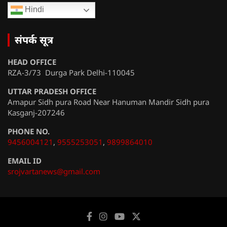
Hindi
संपर्क सूत्र
HEAD OFFICE
RZA-3/73 Durga Park Delhi-110045
UTTAR PRADESH OFFICE
Amapur Sidh pura Road Near Hanuman Mandir Sidh pura
Kasganj-207246
PHONE NO.
9456004121
,
9555253051
,
9899864010
EMAIL ID
srojvartanews@gmail.com