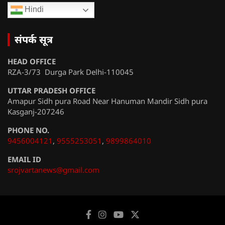
Hindi
संपर्क सूत्र
HEAD OFFICE
RZA-3/73 Durga Park Delhi-110045
UTTAR PRADESH OFFICE
Amapur Sidh pura Road Near Hanuman Mandir Sidh pura
Kasganj-207246
PHONE NO.
9456004121
,
9555253051
,
9899864010
EMAIL ID
srojvartanews@gmail.com