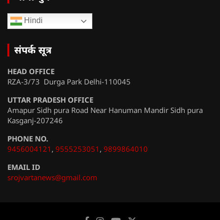
Hindi
संपर्क सूत्र
HEAD OFFICE
RZA-3/73 Durga Park Delhi-110045
UTTAR PRADESH OFFICE
Amapur Sidh pura Road Near Hanuman Mandir Sidh pura
Kasganj-207246
PHONE NO.
9456004121
,
9555253051
,
9899864010
EMAIL ID
srojvartanews@gmail.com