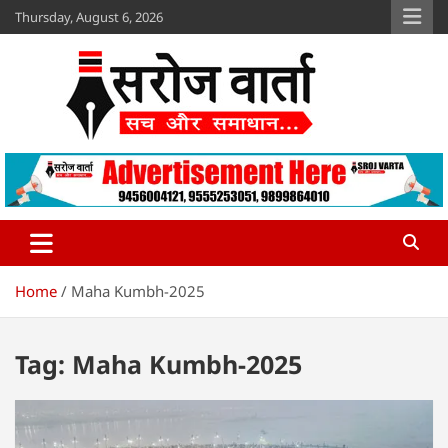
Skip
Thursday, August 6, 2026
to
content
Sroj Varta
www.srojvarta.in
Home
Maha Kumbh-2025
Tag:
Maha Kumbh-2025