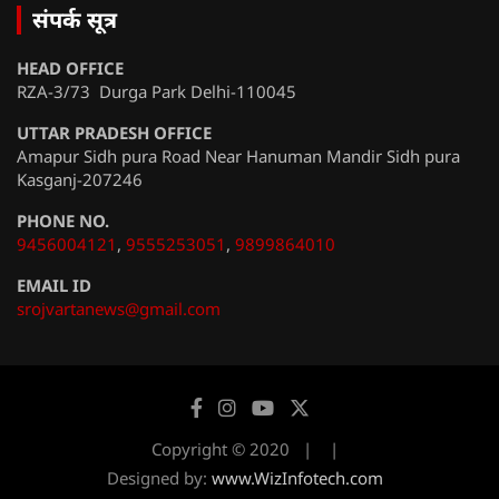
संपर्क सूत्र
HEAD OFFICE
RZA-3/73 Durga Park Delhi-110045
UTTAR PRADESH OFFICE
Amapur Sidh pura Road Near Hanuman Mandir Sidh pura
Kasganj-207246
PHONE NO.
9456004121
,
9555253051
,
9899864010
EMAIL ID
srojvartanews@gmail.com
Copyright © 2020
Designed by:
www.WizInfotech.com