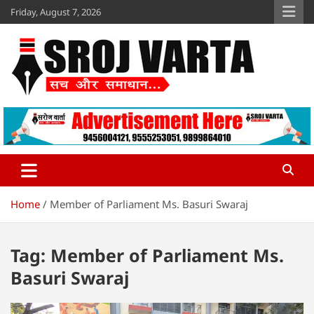
Skip
Friday, August 7, 2026
to
content
Sroj Varta
www.srojvarta.in
Home
Member of Parliament Ms. Basuri Swaraj
Tag:
Member of Parliament Ms.
Basuri Swaraj