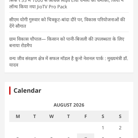
सिर्फ ₹55 में 1000 से अधिक लाइव टीवी चैनलों का धमाका, जियो ने
लॉन्च किया नया JioTV Pro Pack
सीएम योगी गुरुवार को चित्रकूट-बांदा दौरे पर, विकास परियोजनाओं की
देंगे सौगात
ग्राम विकास चौपाल— किसान को पानी-बिजली की उपलब्धता के लिए
बनाया रोडमैप
वन्य जीव संरक्षण क्षेत्र में सफल मॉडल है कूनो नेशनल पार्क : मुख्यमंत्री डॉ.
यादव
Calendar
AUGUST 2026
M
T
W
T
F
S
S
1
2