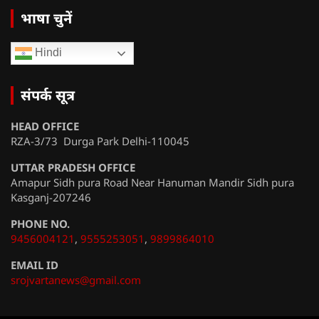
भाषा चुनें
Hindi
संपर्क सूत्र
HEAD OFFICE
RZA-3/73 Durga Park Delhi-110045
UTTAR PRADESH OFFICE
Amapur Sidh pura Road Near Hanuman Mandir Sidh pura
Kasganj-207246
PHONE NO.
9456004121
,
9555253051
,
9899864010
EMAIL ID
srojvartanews@gmail.com