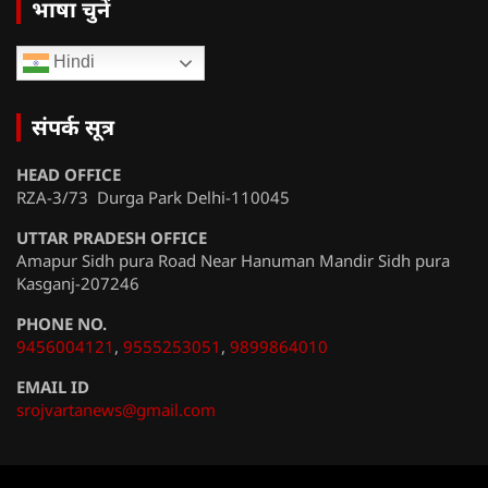
भाषा चुनें
Hindi
संपर्क सूत्र
HEAD OFFICE
RZA-3/73 Durga Park Delhi-110045
UTTAR PRADESH OFFICE
Amapur Sidh pura Road Near Hanuman Mandir Sidh pura
Kasganj-207246
PHONE NO.
9456004121
,
9555253051
,
9899864010
EMAIL ID
srojvartanews@gmail.com