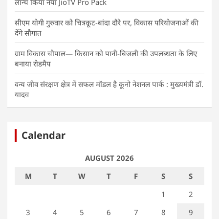
लॉन्च किया नया JioTV Pro Pack
सीएम योगी गुरुवार को चित्रकूट-बांदा दौरे पर, विकास परियोजनाओं की
देंगे सौगात
ग्राम विकास चौपाल— किसान को पानी-बिजली की उपलब्धता के लिए
बनाया रोडमैप
वन्य जीव संरक्षण क्षेत्र में सफल मॉडल है कूनो नेशनल पार्क : मुख्यमंत्री डॉ.
यादव
Calendar
AUGUST 2026
M
T
W
T
F
S
S
1
2
3
4
5
6
7
8
9