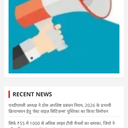
RECENT NEWS
एनडीएमसी अध्यक्ष ने ठोस अपशिष्ट प्रबंधन नियम, 2026 के प्रभावी
क्रियान्वयन हेतु ‘वेस्ट वाइज़ सिटिज़न्स’ पुस्तिका का किया विमोचन
सिर्फ ₹55 में 1000 से अधिक लाइव टीवी चैनलों का धमाका, जियो ने