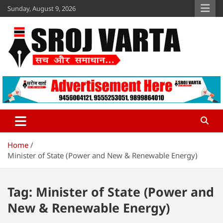
Skip
Sunday, August 9, 2026
to
content
Sroj Varta
www.srojvarta.in
Home
Minister of State (Power and New & Renewable Energy)
Tag:
Minister of State (Power and
New & Renewable Energy)