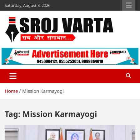
Skip
Saturday, August 8, 2026
to
content
Sroj Varta
www.srojvarta.in
Home
Mission Karmayogi
Tag:
Mission Karmayogi