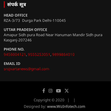
संपर्क सूत्र
HEAD OFFICE
RZA-3/73 Durga Park Delhi-110045
UTTAR PRADESH OFFICE
Amapur Sidh pura Road Near Hanuman Mandir Sidh pura
Kasganj-207246
PHONE NO.
9456004121
,
9555253051
,
9899864010
EMAIL ID
srojvartanews@gmail.com
Copyright © 2020
Designed by:
www.WizInfotech.com