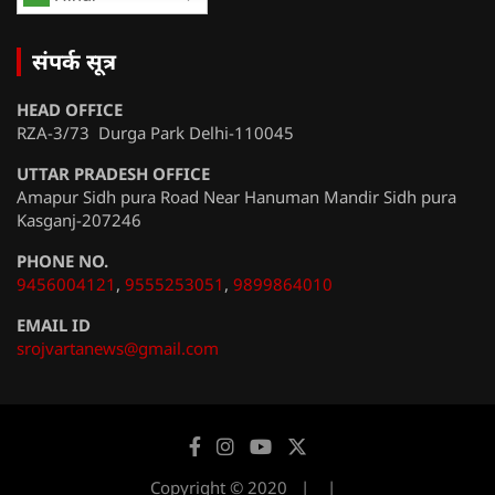
संपर्क सूत्र
HEAD OFFICE
RZA-3/73 Durga Park Delhi-110045
UTTAR PRADESH OFFICE
Amapur Sidh pura Road Near Hanuman Mandir Sidh pura
Kasganj-207246
PHONE NO.
9456004121
,
9555253051
,
9899864010
EMAIL ID
srojvartanews@gmail.com
Copyright © 2020