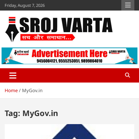
Skip
Friday, August 7, 2026
to
content
Sroj Varta
www.srojvarta.in
Home
MyGov.in
Tag:
MyGov.in