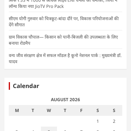
सिर्फ ₹55 में 1000 से अधिक लाइव टीवी चैनलों का धमाका, जियो ने
लॉन्च किया नया JioTV Pro Pack
सीएम योगी गुरुवार को चित्रकूट-बांदा दौरे पर, विकास परियोजनाओं की
देंगे सौगात
ग्राम विकास चौपाल— किसान को पानी-बिजली की उपलब्धता के लिए
बनाया रोडमैप
वन्य जीव संरक्षण क्षेत्र में सफल मॉडल है कूनो नेशनल पार्क : मुख्यमंत्री डॉ.
यादव
Calendar
AUGUST 2026
M
T
W
T
F
S
S
1
2