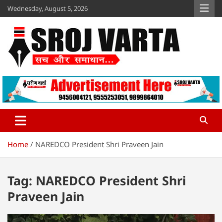
Skip
Wednesday, August 5, 2026
to
content
Sroj Varta
www.srojvarta.in
Home
NAREDCO President Shri Praveen Jain
Tag:
NAREDCO President Shri
Praveen Jain