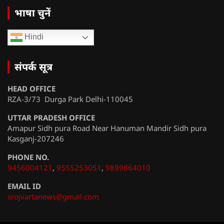
भाषा चुनें
Hindi
संपर्क सूत्र
HEAD OFFICE
RZA-3/73 Durga Park Delhi-110045
UTTAR PRADESH OFFICE
Amapur Sidh pura Road Near Hanuman Mandir Sidh pura
Kasganj-207246
PHONE NO.
9456004121
,
9555253051
,
9899864010
EMAIL ID
srojvartanews@gmail.com