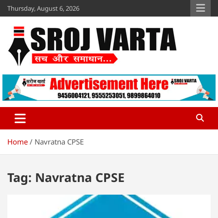
Skip
Thursday, August 6, 2026
to
content
Sroj Varta
www.srojvarta.in
Home
Navratna CPSE
Tag:
Navratna CPSE