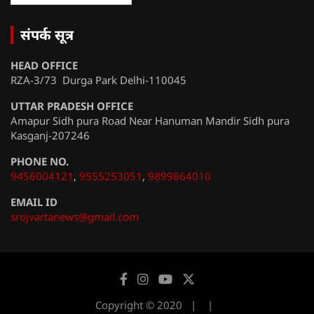
संपर्क सूत्र
HEAD OFFICE
RZA-3/73 Durga Park Delhi-110045
UTTAR PRADESH OFFICE
Amapur Sidh pura Road Near Hanuman Mandir Sidh pura
Kasganj-207246
PHONE NO.
9456004121
,
9555253051
,
9899864010
EMAIL ID
srojvartanews@gmail.com
Copyright © 2020