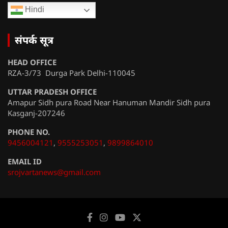
Hindi
संपर्क सूत्र
HEAD OFFICE
RZA-3/73 Durga Park Delhi-110045
UTTAR PRADESH OFFICE
Amapur Sidh pura Road Near Hanuman Mandir Sidh pura
Kasganj-207246
PHONE NO.
9456004121
,
9555253051
,
9899864010
EMAIL ID
srojvartanews@gmail.com