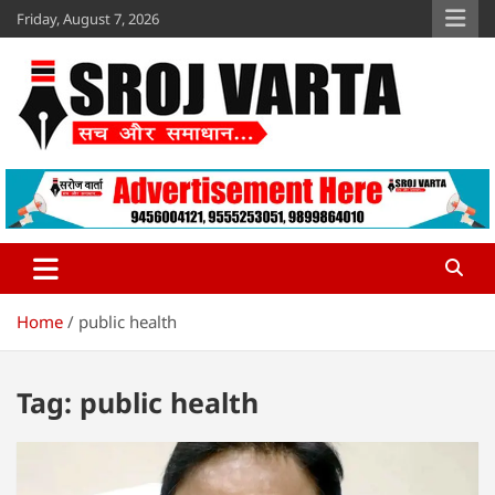
Skip
Friday, August 7, 2026
to
content
Sroj Varta
www.srojvarta.in
Home
public health
Tag:
public health