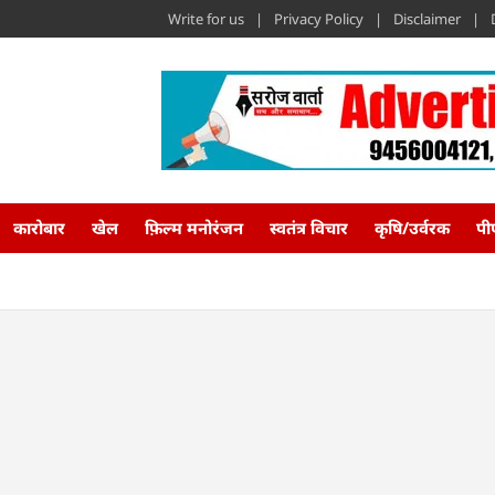
Write for us
Privacy Policy
Disclaimer
कारोबार
खेल
फ़िल्म मनोरंजन
स्वतंत्र विचार
कृषि/उर्वरक
पी