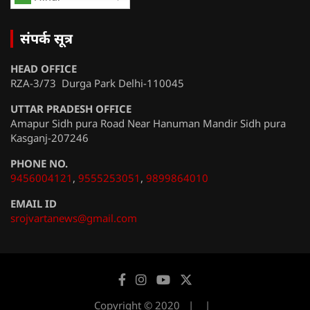
संपर्क सूत्र
HEAD OFFICE
RZA-3/73 Durga Park Delhi-110045
UTTAR PRADESH OFFICE
Amapur Sidh pura Road Near Hanuman Mandir Sidh pura
Kasganj-207246
PHONE NO.
9456004121
,
9555253051
,
9899864010
EMAIL ID
srojvartanews@gmail.com
Copyright © 2020