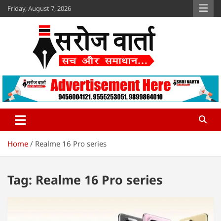
Skip
Friday, August 7, 2026
to
content
Sroj Varta
www.srojvarta.in
Home
Realme 16 Pro series
Tag:
Realme 16 Pro series