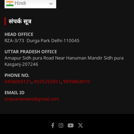
Hindi
संपर्क सूत्र
HEAD OFFICE
RZA-3/73 Durga Park Delhi-110045
UTTAR PRADESH OFFICE
Amapur Sidh pura Road Near Hanuman Mandir Sidh pura
Kasganj-207246
PHONE NO.
9456004121
,
9555253051
,
9899864010
EMAIL ID
srojvartanews@gmail.com