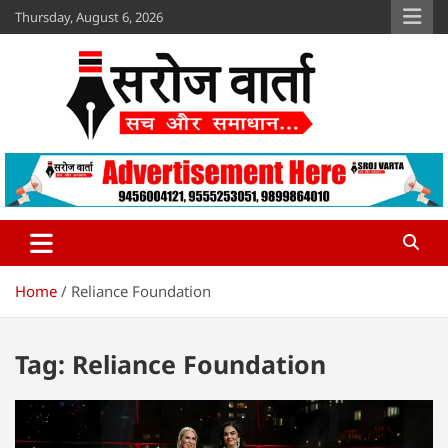
Skip
Thursday, August 6, 2026
to
content
Sroj Varta
www.srojvarta.in
Home
Reliance Foundation
Tag:
Reliance Foundation