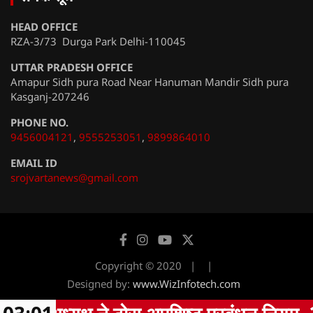
HEAD OFFICE
RZA-3/73 Durga Park Delhi-110045
UTTAR PRADESH OFFICE
Amapur Sidh pura Road Near Hanuman Mandir Sidh pura
Kasganj-207246
PHONE NO.
9456004121
,
9555253051
,
9899864010
EMAIL ID
srojvartanews@gmail.com
Copyright © 2020
Designed by:
www.WizInfotech.com