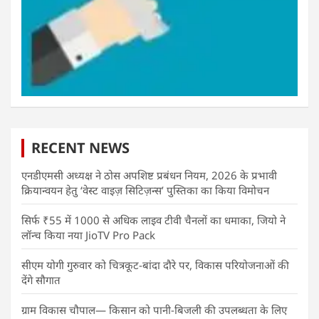
RECENT NEWS
एनडीएमसी अध्यक्ष ने ठोस अपशिष्ट प्रबंधन नियम, 2026 के प्रभावी
क्रियान्वयन हेतु ‘वेस्ट वाइज़ सिटिज़न्स’ पुस्तिका का किया विमोचन
सिर्फ ₹55 में 1000 से अधिक लाइव टीवी चैनलों का धमाका, जियो ने
लॉन्च किया नया JioTV Pro Pack
सीएम योगी गुरुवार को चित्रकूट-बांदा दौरे पर, विकास परियोजनाओं की
देंगे सौगात
ग्राम विकास चौपाल— किसान को पानी-बिजली की उपलब्धता के लिए