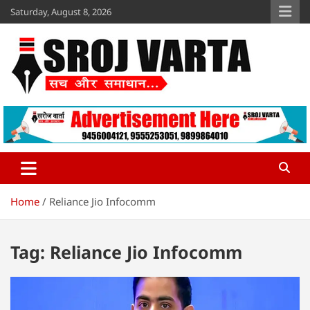
Skip
Saturday, August 8, 2026
to
content
Sroj Varta
www.srojvarta.in
Home
Reliance Jio Infocomm
Tag:
Reliance Jio Infocomm