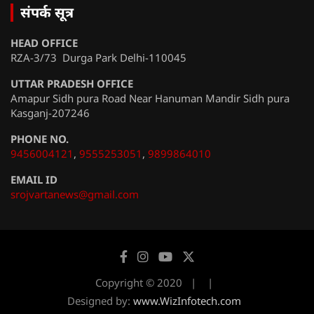
संपर्क सूत्र
HEAD OFFICE
RZA-3/73 Durga Park Delhi-110045
UTTAR PRADESH OFFICE
Amapur Sidh pura Road Near Hanuman Mandir Sidh pura
Kasganj-207246
PHONE NO.
9456004121
,
9555253051
,
9899864010
EMAIL ID
srojvartanews@gmail.com
Copyright © 2020
Designed by:
www.WizInfotech.com