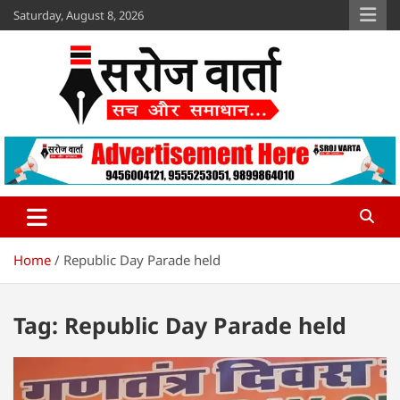
Skip
Saturday, August 8, 2026
to
content
Sroj Varta
www.srojvarta.in
Home
Republic Day Parade held
Tag:
Republic Day Parade held