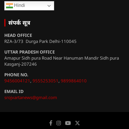
Hindi
संपर्क सूत्र
HEAD OFFICE
RZA-3/73 Durga Park Delhi-110045
UTTAR PRADESH OFFICE
Amapur Sidh pura Road Near Hanuman Mandir Sidh pura
Kasganj-207246
PHONE NO.
9456004121
,
9555253051
,
9899864010
EMAIL ID
srojvartanews@gmail.com