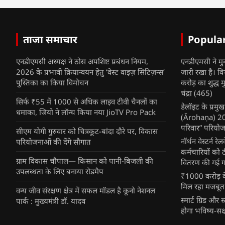
ताजा समाचार
Popula
एनडीएमसी अध्यक्ष ने ठोस अपशिष्ट प्रबंधन नियम,
एनडीएमसी ने मु
2026 के प्रभावी क्रियान्वयन हेतु ‘वेस्ट वाइज़ सिटिज़न्स’
जारी रखा है। व
पुस्तिका का किया विमोचन
करोड़ का शुद्ध म
चंद्रा
(465)
सिर्फ ₹55 में 1000 से अधिक लाइव टीवी चैनलों का
डेलॉइट के प्रम
धमाका, जियो ने लॉन्च किया नया JioTV Pro Pack
(Ārohaṇa) 2025
परिवार” परियोज
सीएम योगी गुरुवार को चित्रकूट-बांदा दौरे पर, विकास
नॉर्थन वेस्टर्न र
परियोजनाओं की देंगे सौगात
कर्मचारियों को 
ग्राम विकास चौपाल— किसान को पानी-बिजली की
वितरण की गई गर्
उपलब्धता के लिए बनाया रोडमैप
₹1000 करोड़ के
मिल रहा मजबूत
वन्य जीव संरक्षण क्षेत्र में सफल मॉडल है कूनो नेशनल
स्मार्ट ग्रिड औ
पार्क : मुख्यमंत्री डॉ. यादव
होगा भविष्य-सक्