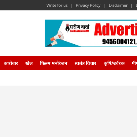
Write for us
Privacy Policy
Disclaimer
कारोबार
खेल
फ़िल्म मनोरंजन
स्वतंत्र विचार
कृषि/उर्वरक
पी