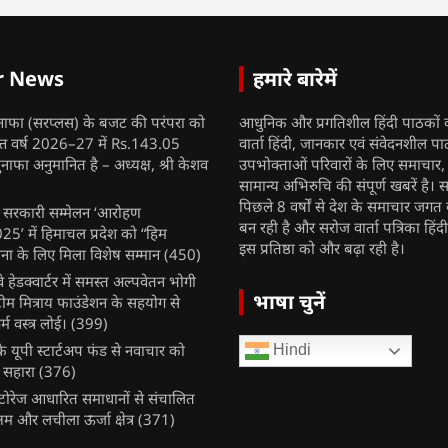
r News
हमारे बारेमें
नाफा (सरप्लस) के बजट की परंपरा को
आधुनिक और प्रगतिशील हिंदी पाठकों 
ित्त वर्ष 2026–27 में Rs.143.05
वार्ता हिंदी, जानकार एवं संवेदनशील प
ुनाफा अनुमानित है – अध्यक्ष, श्री केशव
उपभोक्ताओं परिवारों के लिए समाचार
सामान्य अभिरुचि की संपूर्ण खबरें है। स
पिछले 8 वर्षों से देश के समाचार जगत क
ुख सरकारी सम्मेलन ‘आरोहण
बन रही है और सरोज वार्ता पत्रिका हिंद
’ में हिमाचल प्रदेश को “हिम
इस प्रतिष्ठा को और बढ़ा रही है।
ना के लिए मिला विशेष सम्मान
(450)
ेलवे हेडक्वार्टर में समस्त अल्पवेतन भोगी
भाषा चुनें
टीम मित्राय फाउंडेशन के सहयोग से
म वस्त्र लोई।
(399)
 यूपी स्टार्टअप फंड से नवाचार को
Hindi
 सहारा
(376)
र स्टोरेज आधारित समाधानों से संचालित
षम और लचीला ऊर्जा क्षेत्र
(371)