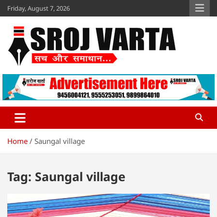
Skip
Friday, August 7, 2026
to
content
Sroj Varta
www.srojvarta.in
Home
Saungal village
Tag:
Saungal village