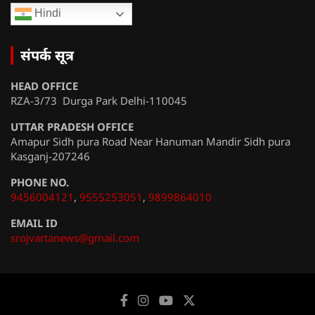
Hindi
संपर्क सूत्र
HEAD OFFICE
RZA-3/73 Durga Park Delhi-110045
UTTAR PRADESH OFFICE
Amapur Sidh pura Road Near Hanuman Mandir Sidh pura
Kasganj-207246
PHONE NO.
9456004121
,
9555253051
,
9899864010
EMAIL ID
srojvartanews@gmail.com