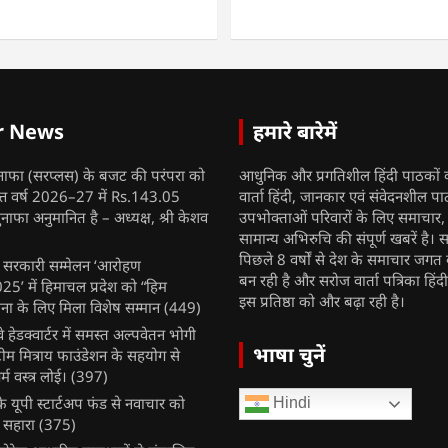
r News
हमारे बारेमें
नाफा (सरप्लस) के बजट की परंपरा को
आधुनिक और प्रगतिशील हिंदी पाठकों 
ित्त वर्ष 2026–27 में Rs.143.05
वार्ता हिंदी, जानकार एवं संवेदनशील प
ुनाफा अनुमानित है – अध्यक्ष, श्री केशव
उपभोक्ताओं परिवारों के लिए समाचार
सामान्य अभिरुचि की संपूर्ण खबरें है। स
पिछले 8 वर्षों से देश के समाचार जगत क
ुख सरकारी सम्मेलन ‘आरोहण
बन रही है और सरोज वार्ता पत्रिका हिंद
’ में हिमाचल प्रदेश को “हिम
इस प्रतिष्ठा को और बढ़ा रही है।
ना के लिए मिला विशेष सम्मान
(449)
ेलवे हेडक्वार्टर में समस्त अल्पवेतन भोगी
भाषा चुनें
टीम मित्राय फाउंडेशन के सहयोग से
म वस्त्र लोई।
(397)
 यूपी स्टार्टअप फंड से नवाचार को
Hindi
 सहारा
(375)