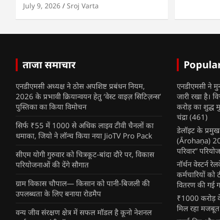
July 9, 2026
Sroj Varta
ताजा समाचार
Popula
एनडीएमसी अध्यक्ष ने ठोस अपशिष्ट प्रबंधन नियम,
एनडीएमसी ने मु
2026 के प्रभावी क्रियान्वयन हेतु ‘वेस्ट वाइज़ सिटिज़न्स’
जारी रखा है। व
पुस्तिका का किया विमोचन
करोड़ का शुद्ध म
चंद्रा
(461)
सिर्फ ₹55 में 1000 से अधिक लाइव टीवी चैनलों का
डेलॉइट के प्रम
धमाका, जियो ने लॉन्च किया नया JioTV Pro Pack
(Ārohaṇa) 2025
परिवार” परियोज
सीएम योगी गुरुवार को चित्रकूट-बांदा दौरे पर, विकास
नॉर्थन वेस्टर्न र
परियोजनाओं की देंगे सौगात
कर्मचारियों को 
ग्राम विकास चौपाल— किसान को पानी-बिजली की
वितरण की गई गर्
उपलब्धता के लिए बनाया रोडमैप
₹1000 करोड़ के
मिल रहा मजबूत
वन्य जीव संरक्षण क्षेत्र में सफल मॉडल है कूनो नेशनल