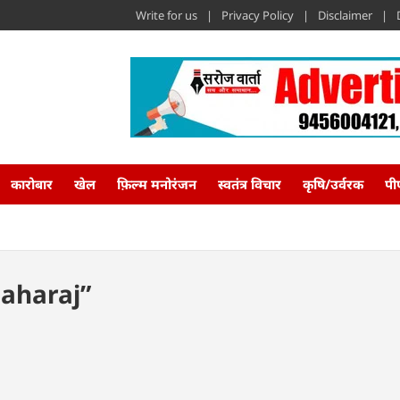
Write for us
Privacy Policy
Disclaimer
कारोबार
खेल
फ़िल्म मनोरंजन
स्वतंत्र विचार
कृषि/उर्वरक
पी
aharaj”