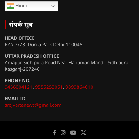
Hindi
संपर्क सूत्र
HEAD OFFICE
RZA-3/73 Durga Park Delhi-110045
UTTAR PRADESH OFFICE
Amapur Sidh pura Road Near Hanuman Mandir Sidh pura
Kasganj-207246
PHONE NO.
9456004121
,
9555253051
,
9899864010
EMAIL ID
srojvartanews@gmail.com