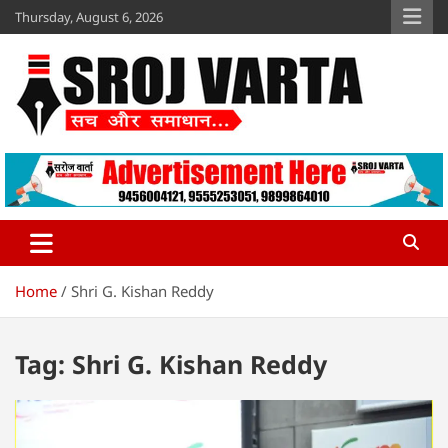
Skip
Thursday, August 6, 2026
to
content
Sroj Varta
www.srojvarta.in
Home
Shri G. Kishan Reddy
Tag:
Shri G. Kishan Reddy